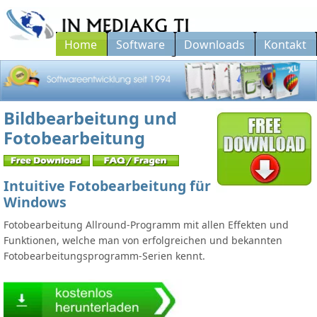
Home
Software
Downloads
Kontakt
Softwareentwicklung seit 1994...
Bildbearbeitung und
Fotobearbeitung
Intuitive Fotobearbeitung für
Windows
Fotobearbeitung Allround-Programm mit allen Effekten und
Funktionen, welche man von erfolgreichen und bekannten
Fotobearbeitungsprogramm-Serien kennt.