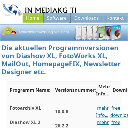
Home
Software
Downloads
Kontakt
Softwareentwicklung seit 1994...
Die aktuellen Programmversionen
von Diashow XL, FotoWorks XL,
MailOut, HomepageFIX, Newsletter
Designer etc.
Mehr
Programm Name:
Versionsnummer:
Downl
Info...
Fotoarchiv XL
mehr
free
10.0.8
Info...
downlo
Diashow XL 2
mehr
free
26.2.2