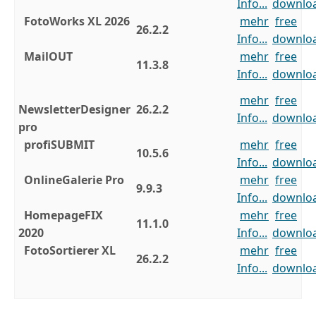
Info...
downlo
FotoWorks XL 2026
mehr
free
26.2.2
Info...
downlo
MailOUT
mehr
free
11.3.8
Info...
downlo
mehr
free
NewsletterDesigner
26.2.2
Info...
downlo
pro
profiSUBMIT
mehr
free
10.5.6
Info...
downlo
OnlineGalerie Pro
mehr
free
9.9.3
Info...
downlo
HomepageFIX
mehr
free
11.1.0
2020
Info...
downlo
FotoSortierer XL
mehr
free
26.2.2
Info...
downlo